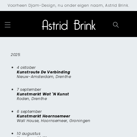
Meteen
Voorheen Djam-Design, nu onder eigen naam, Astrid Brink.
naar de
content
Winkelwa
2025:
4 oktober
Kunstroute De Verbinding
Nieuw-Amsterdam, Drenthe
7 september
Kunstmarkt Wat 'N Kunst
Roden, Drenthe
6 september
Kunstmarkt Hoornsemeer
Wall House, Hoornsemeer, Groningen
10 augustus