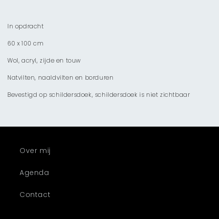
In opdracht
60 x 100 cm
Wol, acryl, zijde en touw
Natvilten, naaldvilten en borduren
Bevestigd op schildersdoek, schildersdoek is niet zichtbaar
Over mij
Agenda
Contact