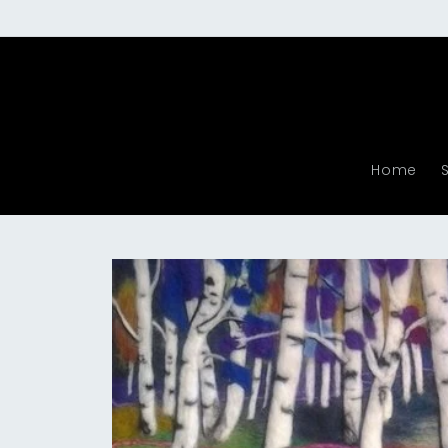
Meteen
naar de
content
Home
Ga direct naar
productinformatie