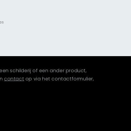
las
een schilderij of een ander product,
an
contact
op via het contactformulier,