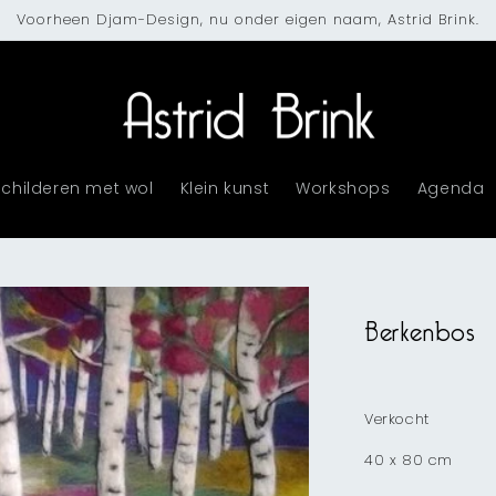
Voorheen Djam-Design, nu onder eigen naam, Astrid Brink.
Schilderen met wol
Klein kunst
Workshops
Agenda
Berkenbos
Verkocht
40 x 80 cm