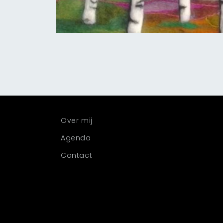
Media
1
openen
in
modaal
Over mij
Agenda
Contact