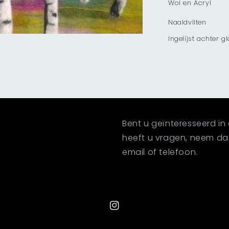
Wol en Acryl
Naaldvilten
Ingelijst achter g
Bent u geïnteresseerd in 
heeft u vragen, neem d
email of telefoon.
Instagram