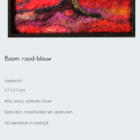
Media
1
openen
Boom rood-blauw
in
modaal
Verkocht
27 x 27 cm
Wol, acryl, zijde en touw
Natvilten, naaldvilten en borduren
3D werkstuk in baklijst