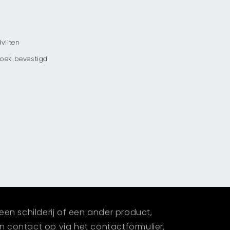
vilten
doek bevestigd
een schilderij of een ander product,
an
contact
op via het contactformulier,