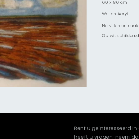
60 x 80 cm
Wol en Acryl
Natvilten en naald
Op wit schilders
Bent u geïnteresseerd in 
heeft u vragen, neem d