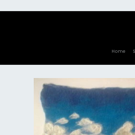
Meteen
naar de
content
Home
Ga direct naar
productinformatie