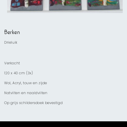
Media
1
openen
Berken
in
modaal
Drieluik
Verkocht
120 x 40 cm (3x)
Wol, Acryl, touw en zijde
Natvilten en naaldvilten
Op grijs schildersdoek bevestigd