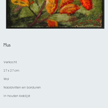
Media
1
openen
Mus
in
modaal
Verkocht
27 x 27 cm
Wol
Naaldvilten en borduren
In houten baklijst