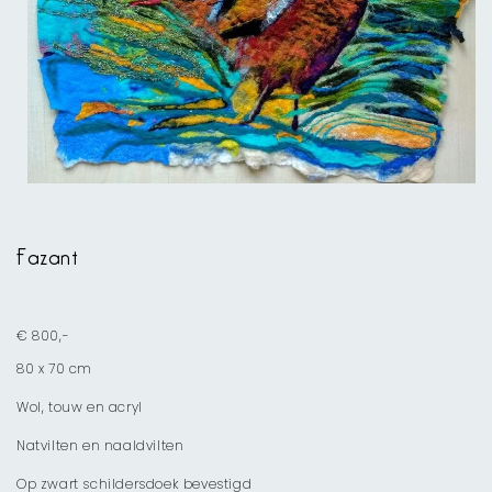
Media
1
openen
Fazant
in
modaal
€ 800,-
80 x 70 cm
Wol, touw en acryl
Natvilten en naaldvilten
Op zwart schildersdoek bevestigd