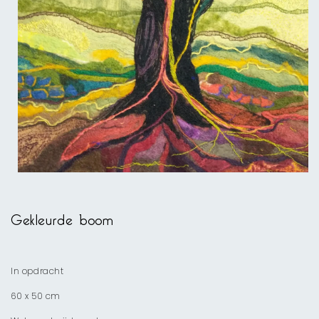
Media
1
openen
Gekleurde boom
in
modaal
In opdracht
60 x 50 cm