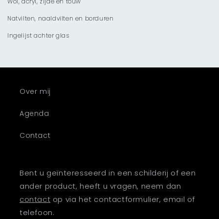
Wol, acryl, zijde en touw
Natvilten, naaldvilten en borduren
Ingelijst achter glas
Over mij
Agenda
Contact
Bent u geïnteresseerd in een schilderij of een
ander product, heeft u vragen, neem dan
contact
op via het contactformulier, email of
telefoon.