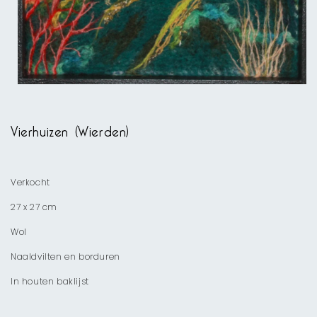
Media
1
openen
Vierhuizen (Wierden)
in
modaal
Verkocht
27 x 27 cm
Wol
Naaldvilten en borduren
In houten baklijst