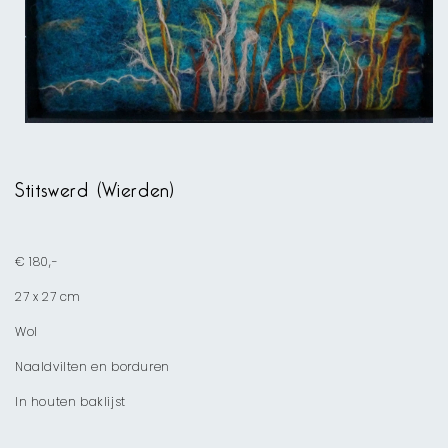
Media
1
openen
Stitswerd (Wierden)
in
modaal
€ 180,-
27 x 27 cm
Wol
Naaldvilten en borduren
In houten baklijst