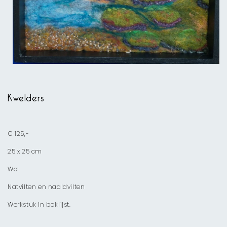
Media
1
openen
Kwelders
in
modaal
€ 125,-
25 x 25 cm
Wol
Natvilten en naaldvilten
Werkstuk in baklijst.