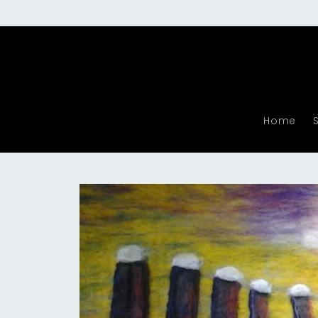
Meteen
naar de
content
Home
Ga direct naar
productinformatie