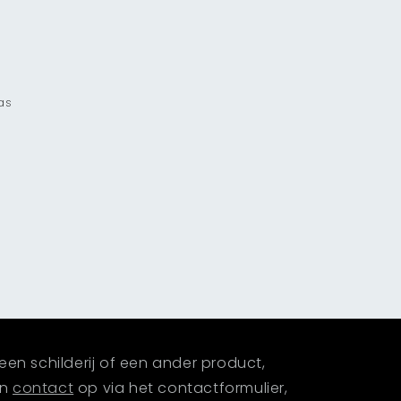
las
een schilderij of een ander product,
an
contact
op via het contactformulier,