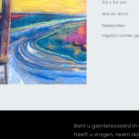
60 x 50 cm
Wol en Acryl
Naaldvilten
Ingelijst achter g
Bent u geïnteresseerd in 
heeft u vragen, neem d