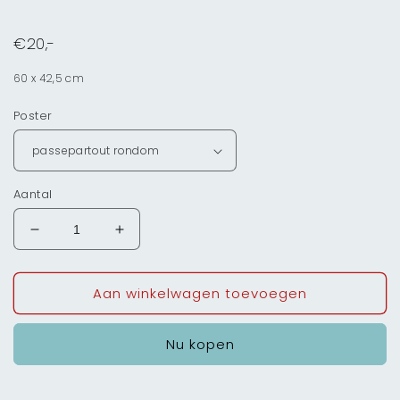
€20,-
60 x 42,5 cm
Poster
Aantal
Aantal
Aantal
verlagen
verhogen
voor
voor
Aan winkelwagen toevoegen
Poster
Poster
Nu kopen