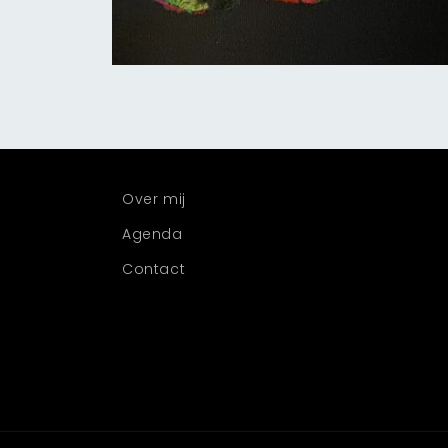
Media
1
openen
in
modaal
Over mij
Agenda
Contact