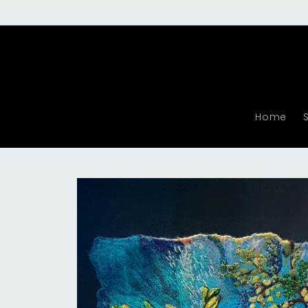
Meteen
naar de
content
Home
Ga direct naar
productinformatie