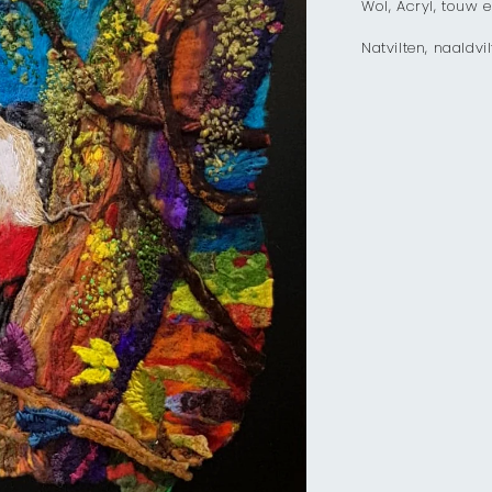
Wol, Acryl, touw e
Natvilten, naaldv