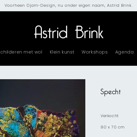
Voorheen Djam-Design, nu onder eigen naam, Astrid Brink.
Schilderen met wol
Klein kunst
Workshops
Agenda
Specht
Verkocht
80 x 70 cm