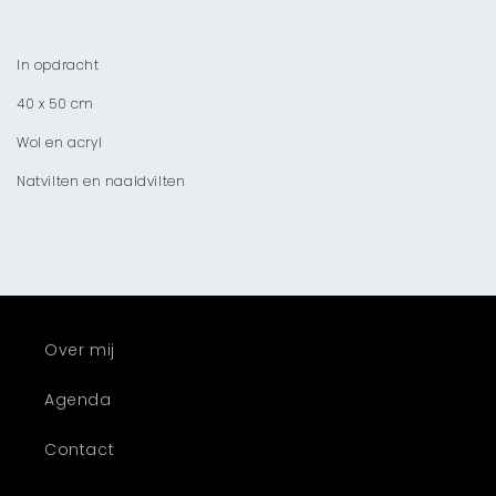
In opdracht
40 x 50 cm
Wol en acryl
Natvilten en naaldvilten
Over mij
Agenda
Contact