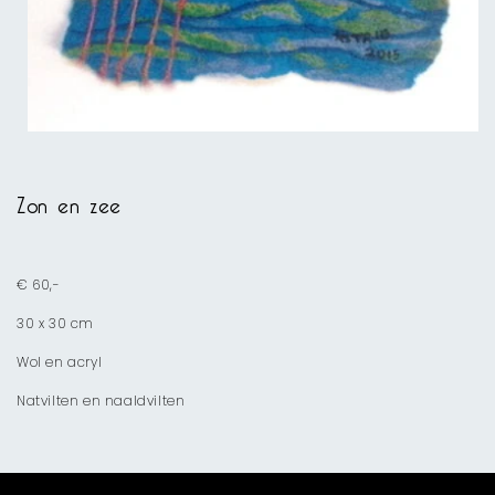
Media
1
openen
Zon en zee
in
modaal
€ 60,-
30 x 30 cm
Wol en acryl
Natvilten en naaldvilten