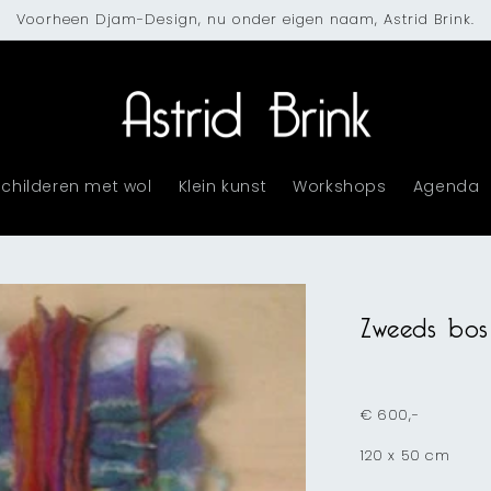
Voorheen Djam-Design, nu onder eigen naam, Astrid Brink.
Schilderen met wol
Klein kunst
Workshops
Agenda
Zweeds bos
€ 600,-
120 x 50 cm